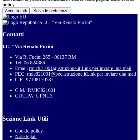
policy.
Accetta tutti
Salva le preferenze
I.C. "Via Renato Fucini"
Contatti
I.C. "Via Renato Fucini"
Via R. Fucini 265 - 00137 RM
Tel:
06 824386
Email:
rmic821001@istruzione.it
Link per inviare una mail
PEC:
rmic821001@pec.istruzione.it
Link per inviare una mail
C.F.: 97198170587
C.M.: RMIC821001
CUU.PA: UFNU3
Sezione Link Utili
Cookie policy
Note legali