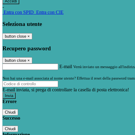
-
Entra con SPID
Entra con CIE
Seleziona utente
button close
×
Recupero password
button close
×
E-mail
Verrà inviato un messaggio all'indirizz
Non hai una e-mail associata al nome utente? Effettua il reset della password tram
E-mail inviata, si prega di controllare la casella di posta elettronica!
Errore
Chiudi
Successo
Chiudi
Informazione