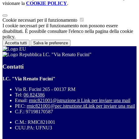
visionare la
COOKIE POLICY
.
Cookie necessari per il funzionamento
I cookie necessari per il funzionamento non possono essere
disabilitati. È possibile consultare l'elenco nella pagina della cookie
policy.
Accetta tutti
Salva le preferenze
I.C. "Via Renato Fucini"
Contatti
I.C. "Via Renato Fucini"
Via R. Fucini 265 - 00137 RM
Tel:
06 824386
Email:
rmic821001@istruzione.it
Link per inviare una mail
PEC:
rmic821001@pec.istruzione.it
Link per inviare una mail
C.F.: 97198170587
C.M.: RMIC821001
CUU.PA: UFNU3