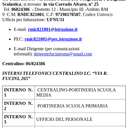
Scolastica
, si trovano
in via Corrado Alvaro, n° 25
Tel.
06824386 -
Distretto 12 - Municipio III -Ambito RM
9
C.M:
RMIC821001
, C.F:
97198170587
,
Codice Univoco
Ufficio per fatturazione:
UFNU31
E-mail
rmic821001@istruzione.it
PEC:
rmic821001@pec.istruzione.it
E-mail Dirigente (per comunicazioni
informali):
dirigentefuciniroma@gmail.com
Centralino: 06/824386
INTERNI TELEFONICI CENTRALINO I.C. “VIA R.
FUCINI, 265”
INTERNO N.
CENTRALINO-PORTINERIA SCUOLA
1
MEDIA
INTERNO N.
PORTINERIA SCUOLA PRIMARIA
2
INTERNO N.
UFFICIO DEL PERSONALE
3