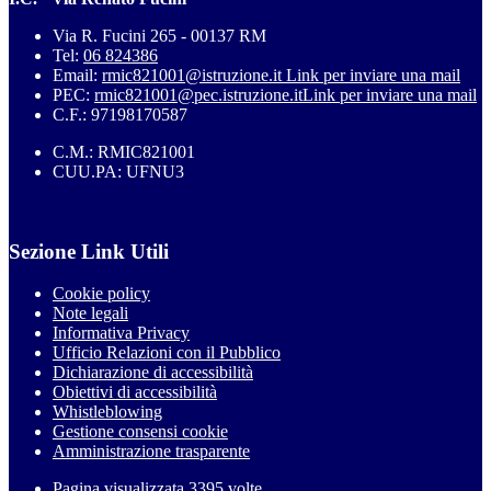
Via R. Fucini 265 - 00137 RM
Tel:
06 824386
Email:
rmic821001@istruzione.it
Link per inviare una mail
PEC:
rmic821001@pec.istruzione.it
Link per inviare una mail
C.F.: 97198170587
C.M.: RMIC821001
CUU.PA: UFNU3
Sezione Link Utili
Cookie policy
Note legali
Informativa Privacy
Ufficio Relazioni con il Pubblico
Dichiarazione di accessibilità
Obiettivi di accessibilità
Whistleblowing
Gestione consensi cookie
Amministrazione trasparente
Pagina visualizzata
3395
volte