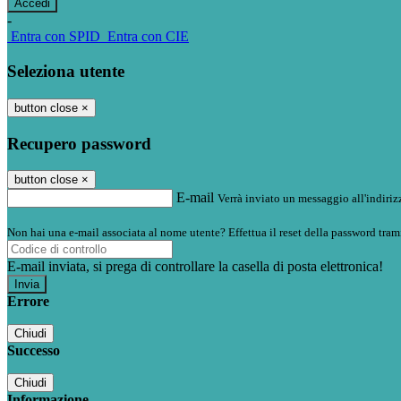
-
Entra con SPID
Entra con CIE
Seleziona utente
button close
×
Recupero password
button close
×
E-mail
Verrà inviato un messaggio all'indirizz
Non hai una e-mail associata al nome utente? Effettua il reset della password tram
E-mail inviata, si prega di controllare la casella di posta elettronica!
Errore
Chiudi
Successo
Chiudi
Informazione