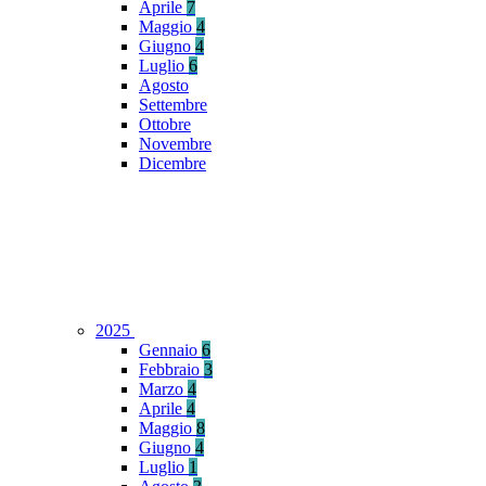
Aprile
7
Maggio
4
Giugno
4
Luglio
6
Agosto
Settembre
Ottobre
Novembre
Dicembre
2025
Gennaio
6
Febbraio
3
Marzo
4
Aprile
4
Maggio
8
Giugno
4
Luglio
1