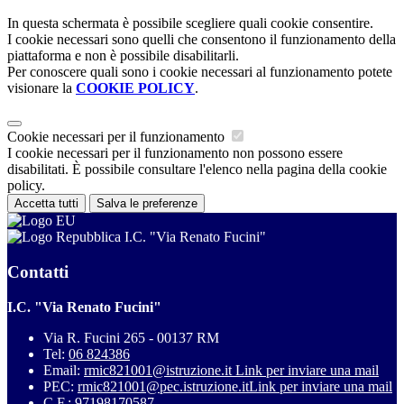
In questa schermata è possibile scegliere quali cookie consentire.
I cookie necessari sono quelli che consentono il funzionamento della
piattaforma e non è possibile disabilitarli.
Per conoscere quali sono i cookie necessari al funzionamento potete
visionare la
COOKIE POLICY
.
Cookie necessari per il funzionamento
I cookie necessari per il funzionamento non possono essere
disabilitati. È possibile consultare l'elenco nella pagina della cookie
policy.
Accetta tutti
Salva le preferenze
I.C. "Via Renato Fucini"
Contatti
I.C. "Via Renato Fucini"
Via R. Fucini 265 - 00137 RM
Tel:
06 824386
Email:
rmic821001@istruzione.it
Link per inviare una mail
PEC:
rmic821001@pec.istruzione.it
Link per inviare una mail
C.F.: 97198170587