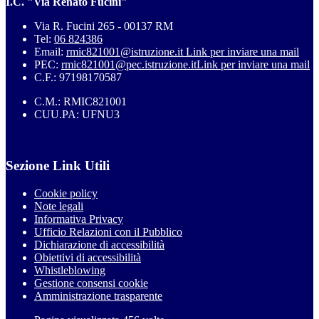
I.C. "Via Renato Fucini"
Via R. Fucini 265 - 00137 RM
Tel:
06 824386
Email:
rmic821001@istruzione.it
Link per inviare una mail
PEC:
rmic821001@pec.istruzione.it
Link per inviare una mail
C.F.: 97198170587
C.M.: RMIC821001
CUU.PA: UFNU3
Sezione Link Utili
Cookie policy
Note legali
Informativa Privacy
Ufficio Relazioni con il Pubblico
Dichiarazione di accessibilità
Obiettivi di accessibilità
Whistleblowing
Gestione consensi cookie
Amministrazione trasparente