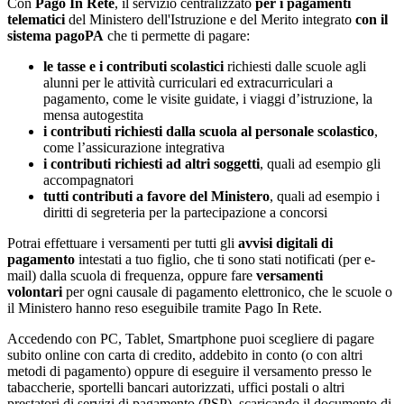
Con
Pago In Rete
, il servizio centralizzato
per i pagamenti
telematici
del Ministero dell'Istruzione e del Merito integrato
con il
sistema pagoPA
che ti permette di pagare:
le tasse e i contributi scolastici
richiesti dalle scuole agli
alunni per le attività curriculari ed extracurriculari a
pagamento, come le visite guidate, i viaggi d’istruzione, la
mensa autogestita
i contributi richiesti dalla scuola al personale scolastico
,
come l’assicurazione integrativa
i contributi richiesti ad altri soggetti
, quali ad esempio gli
accompagnatori
tutti contributi a favore del Ministero
, quali ad esempio i
diritti di segreteria per la partecipazione a concorsi
Potrai effettuare i versamenti per tutti gli
avvisi digitali di
pagamento
intestati a tuo figlio, che ti sono stati notificati (per e-
mail) dalla scuola di frequenza, oppure fare
versamenti
volontari
per ogni causale di pagamento elettronico, che le scuole o
il Ministero hanno reso eseguibile tramite Pago In Rete.
Accedendo con PC, Tablet, Smartphone puoi scegliere di pagare
subito online con carta di credito, addebito in conto (o con altri
metodi di pagamento) oppure di eseguire il versamento presso le
tabaccherie, sportelli bancari autorizzati, uffici postali o altri
prestatori di servizi di pagamento (PSP), scaricando il documento di