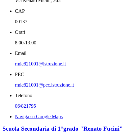
Via Renato Fucini, 265
CAP
00137
Orari
8.00-13.00
Email
rmic821001@istruzione.it
PEC
rmic821001@pec.istruzione.it
Telefono
06/821795
Naviga su Google Maps
Scuola Secondaria di 1°grado "Renato Fucini"