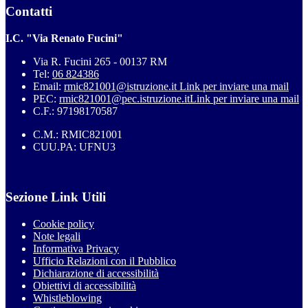
Contatti
I.C. "Via Renato Fucini"
Via R. Fucini 265 - 00137 RM
Tel:
06 824386
Email:
rmic821001@istruzione.it
Link per inviare una mail
PEC:
rmic821001@pec.istruzione.it
Link per inviare una mail
C.F.: 97198170587
C.M.: RMIC821001
CUU.PA: UFNU3
Sezione Link Utili
Cookie policy
Note legali
Informativa Privacy
Ufficio Relazioni con il Pubblico
Dichiarazione di accessibilità
Obiettivi di accessibilità
Whistleblowing