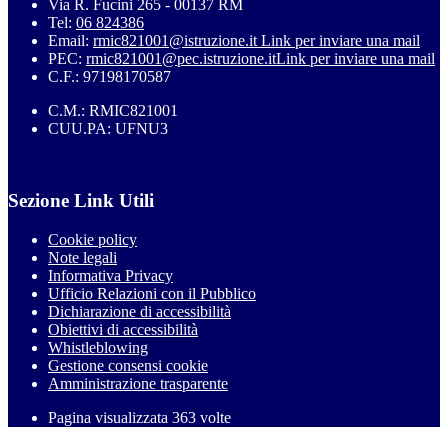
Via R. Fucini 265 - 00137 RM
Tel:
06 824386
Email:
rmic821001@istruzione.it
Link per inviare una mail
PEC:
rmic821001@pec.istruzione.it
Link per inviare una mail
C.F.: 97198170587
C.M.: RMIC821001
CUU.PA: UFNU3
Sezione Link Utili
Cookie policy
Note legali
Informativa Privacy
Ufficio Relazioni con il Pubblico
Dichiarazione di accessibilità
Obiettivi di accessibilità
Whistleblowing
Gestione consensi cookie
Amministrazione trasparente
Pagina visualizzata
363
volte