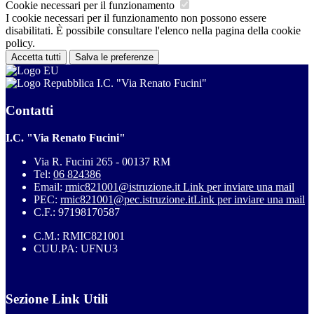
Cookie necessari per il funzionamento
I cookie necessari per il funzionamento non possono essere
disabilitati. È possibile consultare l'elenco nella pagina della cookie
policy.
Accetta tutti
Salva le preferenze
I.C. "Via Renato Fucini"
Contatti
I.C. "Via Renato Fucini"
Via R. Fucini 265 - 00137 RM
Tel:
06 824386
Email:
rmic821001@istruzione.it
Link per inviare una mail
PEC:
rmic821001@pec.istruzione.it
Link per inviare una mail
C.F.: 97198170587
C.M.: RMIC821001
CUU.PA: UFNU3
Sezione Link Utili