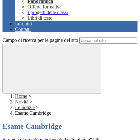
Panoramica
Offerta formativa
I progetti delle classi
Libri di testo
Info utili
Contatti
Campo di ricerca per le pagine del sito
Home
>
Novità
>
Le notizie
>
Esame Cambridge
Esame Cambridge
Si prega di prendere visione della circolare n°149