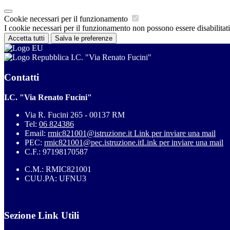
Cookie necessari per il funzionamento
I cookie necessari per il funzionamento non possono essere disabilitati.
Accetta tutti
Salva le preferenze
I.C. "Via Renato Fucini"
Contatti
I.C. "Via Renato Fucini"
Via R. Fucini 265 - 00137 RM
Tel:
06 824386
Email:
rmic821001@istruzione.it
Link per inviare una mail
PEC:
rmic821001@pec.istruzione.it
Link per inviare una mail
C.F.: 97198170587
C.M.: RMIC821001
CUU.PA: UFNU3
Sezione Link Utili