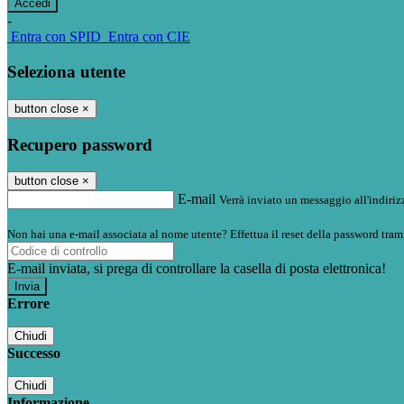
-
Entra con SPID
Entra con CIE
Seleziona utente
button close
×
Recupero password
button close
×
E-mail
Verrà inviato un messaggio all'indirizz
Non hai una e-mail associata al nome utente? Effettua il reset della password tram
E-mail inviata, si prega di controllare la casella di posta elettronica!
Errore
Chiudi
Successo
Chiudi
Informazione