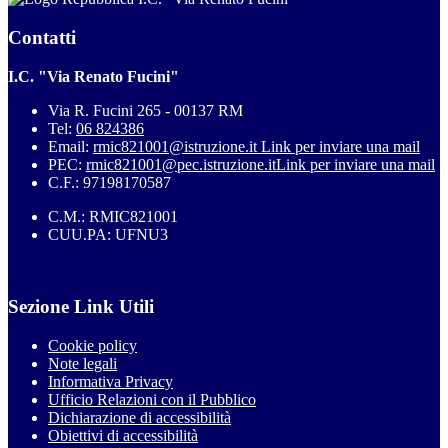
Contatti
I.C. "Via Renato Fucini"
Via R. Fucini 265 - 00137 RM
Tel:
06 824386
Email:
rmic821001@istruzione.it
Link per inviare una mail
PEC:
rmic821001@pec.istruzione.it
Link per inviare una mail
C.F.: 97198170587
C.M.: RMIC821001
CUU.PA: UFNU3
Sezione Link Utili
Cookie policy
Note legali
Informativa Privacy
Ufficio Relazioni con il Pubblico
Dichiarazione di accessibilità
Obiettivi di accessibilità