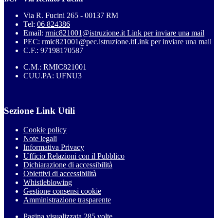
Via R. Fucini 265 - 00137 RM
Tel:
06 824386
Email:
rmic821001@istruzione.it
Link per inviare una mail
PEC:
rmic821001@pec.istruzione.it
Link per inviare una mail
C.F.: 97198170587
C.M.: RMIC821001
CUU.PA: UFNU3
Sezione Link Utili
Cookie policy
Note legali
Informativa Privacy
Ufficio Relazioni con il Pubblico
Dichiarazione di accessibilità
Obiettivi di accessibilità
Whistleblowing
Gestione consensi cookie
Amministrazione trasparente
Pagina visualizzata
285
volte