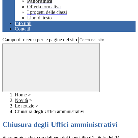
Panoramica
Offerta formativa
I progetti delle classi
Libri di testo
Info utili
Contatti
Campo di ricerca per le pagine del sito
Home
>
Novità
>
Le notizie
>
Chiusura degli Uffici amministrativi
Chiusura degli Uffici amministrativi
Si comunica che, con delibera del Consiglio d’Istituto del 04