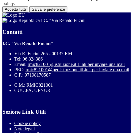
policy.
Accetta tutti
Salva le preferenze
I.C. "Via Renato Fucini"
Contatti
I.C. "Via Renato Fucini"
Via R. Fucini 265 - 00137 RM
Tel:
06 824386
Email:
rmic821001@istruzione.it
Link per inviare una mail
PEC:
rmic821001@pec.istruzione.it
Link per inviare una mail
C.F.: 97198170587
C.M.: RMIC821001
CUU.PA: UFNU3
Sezione Link Utili
Cookie policy
Note legali